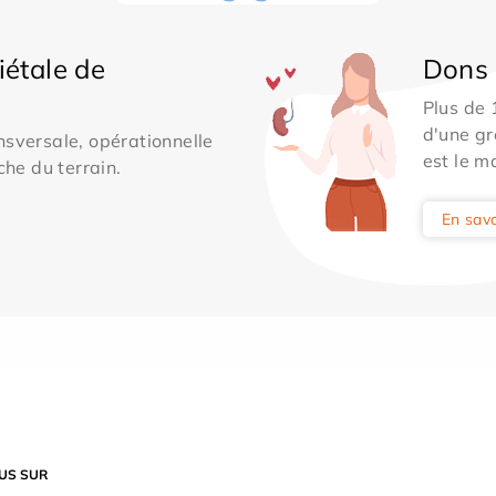
iétale de
Dons 
Plus de
d'une gr
sversale, opérationnelle
est le m
che du terrain.
En savo
US SUR